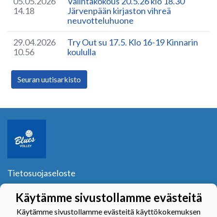
05.05.2026
Valintakokous 20.5.26 klo 18.30
14.18
Järvenpään kirjaston vihreä
neuvotteluhuone
29.04.2026
Try Out su 17.5. Klo 16-19 Kinnarin
10.56
koululla
Seuran uutisarkisto
Tietosuojaseloste
Blues Volley ry
Käytämme sivustollamme evästeitä
Y-tunnus:
1040601-2
Käytämme sivustollamme evästeitä käyttökokemuksen
Yhteystiedot