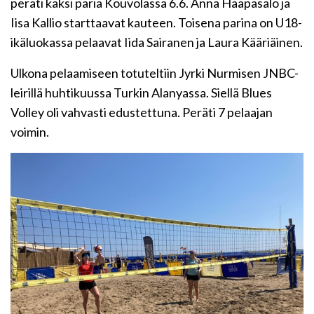
peräti kaksi paria Kouvolassa 6.6. Anna Haapasalo ja
Iisa Kallio starttaavat kauteen. Toisena parina on U18-
ikäluokassa pelaavat Iida Sairanen ja Laura Kääriäinen.
Ulkona pelaamiseen totuteltiin Jyrki Nurmisen JNBC-
leirillä huhtikuussa Turkin Alanyassa. Siellä Blues
Volley oli vahvasti edustettuna. Peräti 7 pelaajan
voimin.