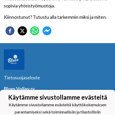
sopivia yhteistyömuotoja.
Kiinnostunut? Tutustu alla tarkemmin miksi ja miten.
Tietosuojaseloste
Blues Volley ry
Y-tunnus:
1040601-2
Käytämme sivustollamme evästeitä
Yhteystiedot
Käytämme sivustollamme evästeitä käyttökokemuksen
parantamiseksi sekä toiminnallisiin ja tilastollisiin