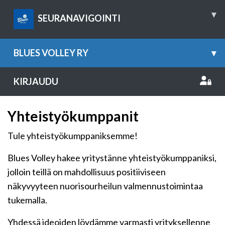
▾
SEURANAVIGOINTI
BLUES VOLLEY RY
▾
KIRJAUDU
Yhteistyökumppanit
Tule yhteistyökumppaniksemme!
Blues Volley hakee yritystänne yhteistyökumppaniksi,
jolloin teillä on mahdollisuus positiiviseen
näkyvyyteen nuorisourheilun valmennustoimintaa
tukemalla.
Yhdessä ideoiden löydämme varmasti yrityksellenne