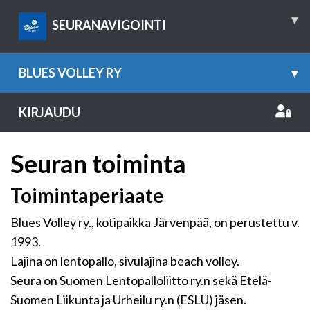
▾
SEURANAVIGOINTI
BLUES VOLLEY RY
▾
KIRJAUDU
Seuran toiminta
Toimintaperiaate
Blues Volley ry., kotipaikka Järvenpää, on perustettu v.
1993.
Lajina on lentopallo, sivulajina beach volley.
Seura on Suomen Lentopalloliitto ry.n sekä Etelä-
Suomen Liikunta ja Urheilu ry.n (ESLU) jäsen.