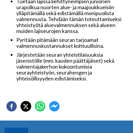
Tuetaan lajissa kehittyneimpien juniorien
urapolkua nuorten alue- ja maajoukkueisiin
ylläpitämällä sekä edistämällä monipuolista
valmennusta. Tehdään tämän toteuttamiseksi
yhteistyötä aluevalmennuksen sekä alueen
muiden lajiseurojen kanssa.
Pyritään pitämään seuran tarjoamat
valmennuskustannukset kohtuullisina.
Järjestetään seuran yhteistilaisuuksia
jäsenistölle (mm. kauden päättäjäiset) sekä
valmentajakerhon kokoontumisia
seurayhteistyön, seurahengen ja
yhteisöllisyyden edistämiseksi.