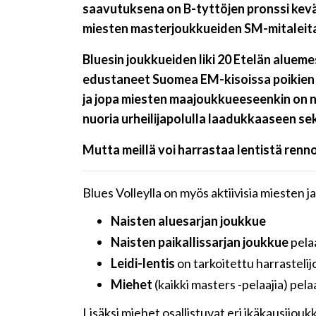
saavutuksena on B-tyttöjen pronssi kevä
miesten masterjoukkueiden SM-mitaleita 
Bluesin joukkueiden liki 20 Etelän alue
edustaneet Suomea EM-kisoissa poikien m
ja jopa miesten maajoukkueeseenkin on no
nuoria urheilijapolulla laadukkaaseen s
Mutta meillä voi harrastaa lentistä renn
Blues Volleylla on myös aktiivisia miesten j
Naisten aluesarjan joukkue
Naisten paikallissarjan joukkue
pela
Leidi-lentis
on tarkoitettu harrastelij
Miehet
(kaikki masters -pelaajia) pe
Lisäksi miehet osallistuvat eri ikäkausijou