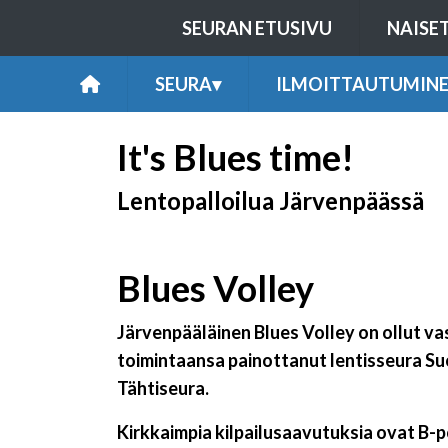
SEURAN ETUSIVU
NAISE
SEURA
▾
ILMOITTAUTUMIN
It's Blues time!
Lentopalloilua Järvenpäässä
Blues Volley
Järvenpääläinen Blues Volley on ollut va
toimintaansa painottanut lentisseura Suom
Tähtiseura.
Kirkkaimpia kilpailusaavutuksia ovat B-