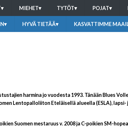
T
▾
MIEHET
▾
TYTÖT
▾
POJAT
▾
EN
▾
HYVÄ TIETÄÄ
▾
KASVATTIMME MAAI
stustajien harmina jo vuodesta 1993. Tänään Blues Volle
en Lentopalloliiton Eteläisellä alueella (ESLA), lapsi- 
poikien Suomen mestaruus v. 2008 ja C-poikien SM-hopea