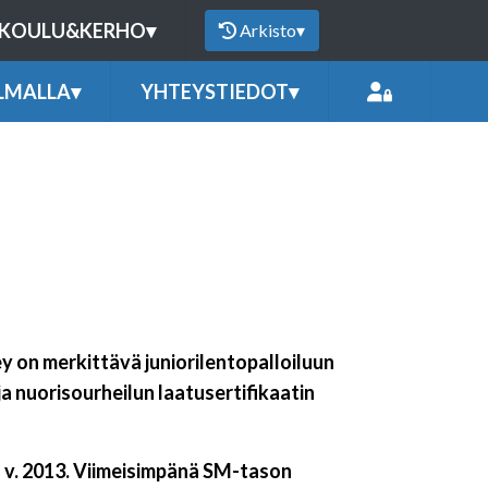
KOULU&KERHO
▾
Arkisto
▾
LMALLA
▾
YHTEYSTIEDOT
▾
y on merkittävä juniorilentopalloiluun
ja nuorisourheilun laatusertifikaatin
 v. 2013. Viimeisimpänä SM-tason