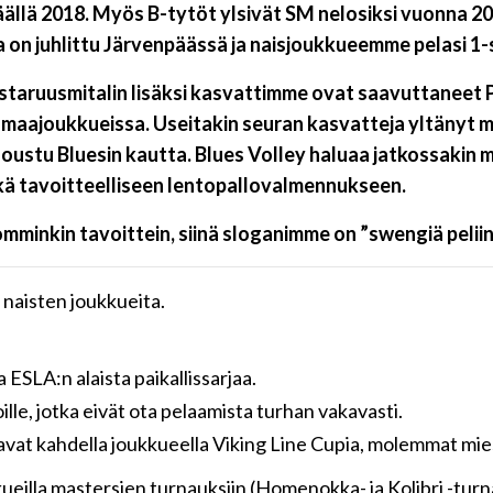
ällä 2018. Myös B-tytöt ylsivät SM nelosiksi vuonna 2
on juhlittu Järvenpäässä ja naisjoukkueemme pelasi 1-
mestaruusmitalin lisäksi kasvattimme ovat saavuttaneet
aajoukkueissa. Useitakin seuran kasvatteja yltänyt mi
ustu Bluesin kautta. Blues Volley haluaa jatkossakin m
ekä tavoitteelliseen lentopallovalmennukseen.
omminkin tavoittein, siinä sloganimme on ”swengiä peliin
a naisten joukkueita.
a ESLA:n alaista paikallissarjaa.
oille, jotka eivät ota pelaamista turhan vakavasti.
laavat kahdella joukkueella Viking Line Cupia, molemmat mi
kkueilla mastersien turnauksiin (Homenokka- ja Kolibri -tur