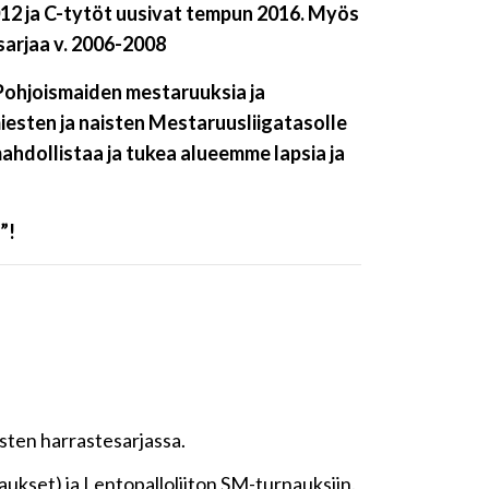
012 ja C-tytöt uusivat tempun 2016. Myös
sarjaa v. 2006-2008
 Pohjoismaiden mestaruuksia ja
esten ja naisten Mestaruusliigatasolle
ahdollistaa ja tukea alueemme lapsia ja
”!
esten harrastesarjassa.
naukset) ja Lentopalloliiton SM-turnauksiin.