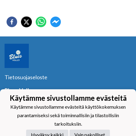
Tietosuojaseloste
Blues Volley ry
Y-tunnus:
1040601-2
Käytämme sivustollamme evästeitä
Yhteystiedot
Käytämme sivustollamme evästeitä käyttökokemuksen
parantamiseksi sekä toiminnallisiin ja tilastollisiin
tarkoituksiin.
Hyväksy kaikki
Vain pakolliset