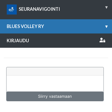
▾
SEURANAVIGOINTI
BLUES VOLLEY RY
▾
KIRJAUDU