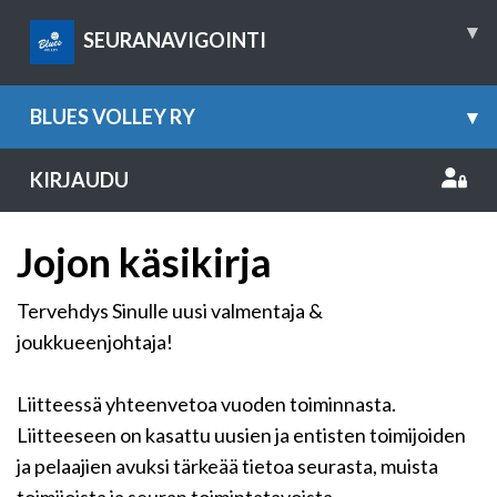
▾
SEURANAVIGOINTI
BLUES VOLLEY RY
▾
KIRJAUDU
Jojon käsikirja
Tervehdys Sinulle uusi valmentaja &
joukkueenjohtaja!
Liitteessä yhteenvetoa vuoden toiminnasta.
Liitteeseen on kasattu uusien ja entisten toimijoiden
ja pelaajien avuksi tärkeää tietoa seurasta, muista