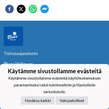
Tietosuojaseloste
Blues Volley ry
Y-tunnus:
1040601-2
Käytämme sivustollamme evästeitä
Yhteystiedot
Käytämme sivustollamme evästeitä käyttökokemuksen
parantamiseksi sekä toiminnallisiin ja tilastollisiin
tarkoituksiin.
Hyväksy kaikki
Vain pakolliset
Powered by