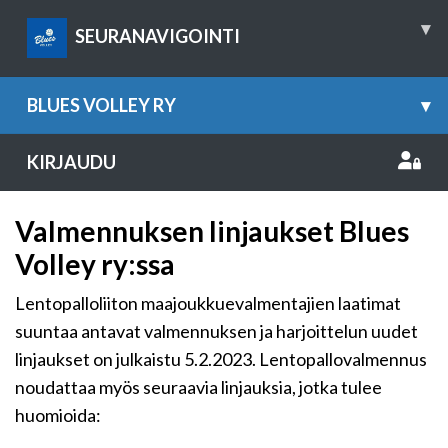
▾
SEURANAVIGOINTI
BLUES VOLLEY RY
▾
KIRJAUDU
Valmennuksen linjaukset Blues
Volley ry:ssa
Lentopalloliiton maajoukkuevalmentajien laatimat
suuntaa antavat valmennuksen ja harjoittelun uudet
linjaukset on julkaistu 5.2.2023. Lentopallovalmennus
noudattaa myös seuraavia linjauksia, jotka tulee
huomioida: