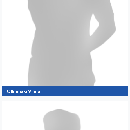
Ollinmäki Vilma