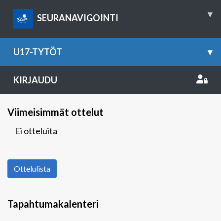
▾
SEURANAVIGOINTI
U17-TYTÖT
▾
KIRJAUDU
Viimeisimmät ottelut
Ei otteluita
Ottelulista
Tapahtumakalenteri