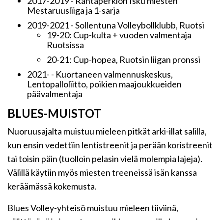
2017-2019 - Rantaperkiön Isku miesten
Mestaruusliiga ja 1-sarja
2019-2021 - Sollentuna Volleybollklubb, Ruotsi
19-20: Cup-kulta + vuoden valmentaja
Ruotsissa
20-21: Cup-hopea, Ruotsin liigan pronssi
2021- - Kuortaneen valmennuskeskus,
Lentopalloliitto, poikien maajoukkueiden
päävalmentaja
BLUES-MUISTOT
Nuoruusajalta muistuu mieleen pitkät arki-illat salilla,
kun ensin vedettiin lentistreenit ja perään koristreenit
tai toisin päin (tuolloin pelasin vielä molempia lajeja).
Välillä käytiin myös miesten treeneissä isän kanssa
keräämässä kokemusta.
Blues Volley-yhteisö muistuu mieleen tiiviinä,