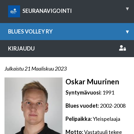
▾
SEURANAVIGOINTI
BLUES VOLLEY RY
▾
KIRJAUDU
Julkaistu 21 Maaliskuu 2023
Oskar Muurinen
Syntymävuosi:
1991
Blues vuodet:
2002-2008
Pelipaikka:
Yleispelaaja
Motto:
Vastatuuli tekee