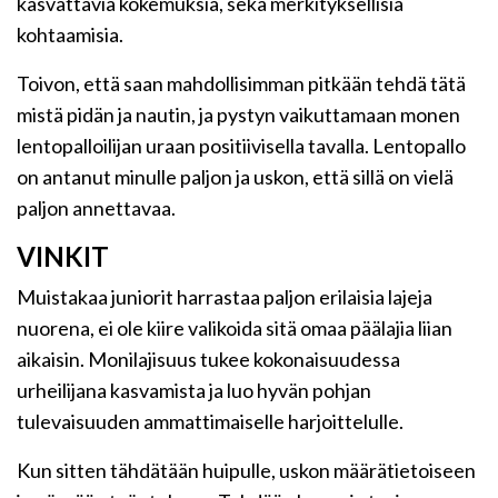
kasvattavia kokemuksia, sekä merkityksellisiä
kohtaamisia.
Toivon, että saan mahdollisimman pitkään tehdä tätä
mistä pidän ja nautin, ja pystyn vaikuttamaan monen
lentopalloilijan uraan positiivisella tavalla. Lentopallo
on antanut minulle paljon ja uskon, että sillä on vielä
paljon annettavaa.
VINKIT
Muistakaa juniorit harrastaa paljon erilaisia lajeja
nuorena, ei ole kiire valikoida sitä omaa päälajia liian
aikaisin. Monilajisuus tukee kokonaisuudessa
urheilijana kasvamista ja luo hyvän pohjan
tulevaisuuden ammattimaiselle harjoittelulle.
Kun sitten tähdätään huipulle, uskon määrätietoiseen