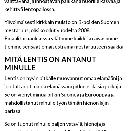
välittävänä ja innostavan paikkana nuorille kasvaa ja
kehittyä lentopallossa.
Ylivoimaisesti kirkkain muisto on B-poikien Suomen
mestaruus, olisiko ollut vuodelta 2008.
Finaaliturnauksessa yllätimme kaikki ja raivasimme
tiemme sensaatiomaisesti aina mestaruuteen saakka.
MITÄ LENTIS ON ANTANUT
MINULLE
Lentis on hyvin pitkälle muovannut omaa elämääni ja
johdattanut minua elämässäni pitkin erilaisia polkuja.
Se on vienyt minua pitkin Suomea ja Eurooppaa ja
mahdollistanut minulle työn tämän hienon lajin
parissa.
Se on tuonut minulle paljon ystäviä, hienoja ja