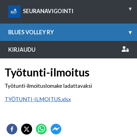
▾
SEURANAVIGOINTI
BLUES VOLLEY RY
▾
KIRJAUDU
Työtunti-ilmoitus
Työtunti-ilmoituslomake ladattavaksi
TYÖTUNTI-ILMOITUS.xlsx