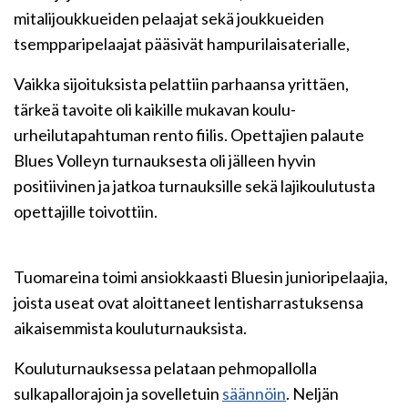
mitalijoukkueiden pelaajat sekä joukkueiden
tsempparipelaajat pääsivät hampurilaisaterialle,
Vaikka sijoituksista pelattiin parhaansa yrittäen,
tärkeä tavoite oli kaikille mukavan koulu-
urheilutapahtuman rento fiilis. Opettajien palaute
Blues Volleyn turnauksesta oli jälleen hyvin
positiivinen ja jatkoa turnauksille sekä lajikoulutusta
opettajille toivottiin.
Tuomareina toimi ansiokkaasti Bluesin junioripelaajia,
joista useat ovat aloittaneet lentisharrastuksensa
aikaisemmista kouluturnauksista.
Kouluturnauksessa pelataan pehmopallolla
sulkapallorajoin ja sovelletuin
säännöin
. Neljän