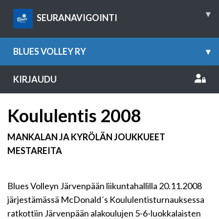
▾
SEURANAVIGOINTI
BLUES VOLLEY RY
▾
KIRJAUDU
Koululentis 2008
MANKALAN JA KYRÖLÄN JOUKKUEET
MESTAREITA
Blues Volleyn Järvenpään liikuntahallilla 20.11.2008
järjestämässä McDonald´s Koululentisturnauksessa
ratkottiin Järvenpään alakoulujen 5-6-luokkalaisten