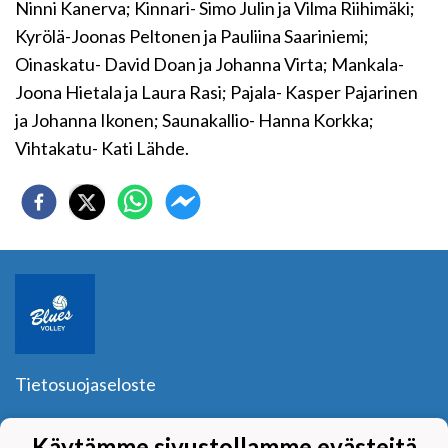
Ninni Kanerva; Kinnari- Simo Julin ja Vilma Riihimäki;
Kyrölä-Joonas Peltonen ja Pauliina Saariniemi;
Oinaskatu- David Doan ja Johanna Virta; Mankala-
Joona Hietala ja Laura Rasi; Pajala- Kasper Pajarinen
ja Johanna Ikonen; Saunakallio- Hanna Korkka;
Vihtakatu- Kati Lähde.
Tietosuojaseloste
Blues Volley ry
Käytämme sivustollamme evästeitä