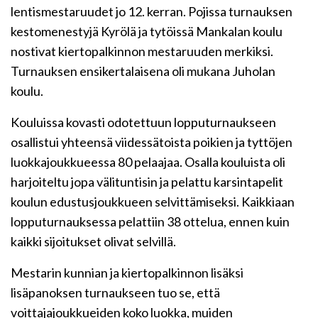
lentismestaruudet jo 12. kerran. Pojissa turnauksen
kestomenestyjä Kyrölä ja tytöissä Mankalan koulu
nostivat kiertopalkinnon mestaruuden merkiksi.
Turnauksen ensikertalaisena oli mukana Juholan
koulu.
Kouluissa kovasti odotettuun lopputurnaukseen
osallistui yhteensä viidessätoista poikien ja tyttöjen
luokkajoukkueessa 80 pelaajaa. Osalla kouluista oli
harjoiteltu jopa välituntisin ja pelattu karsintapelit
koulun edustusjoukkueen selvittämiseksi. Kaikkiaan
lopputurnauksessa pelattiin 38 ottelua, ennen kuin
kaikki sijoitukset olivat selvillä.
Mestarin kunnian ja kiertopalkinnon lisäksi
lisäpanoksen turnaukseen tuo se, että
voittajajoukkueiden koko luokka, muiden